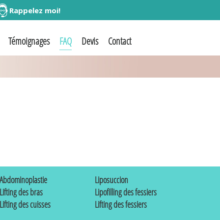
Rappelez moi!
Témoignages
FAQ
Devis
Contact
Abdominoplastie
Liposuccion
Lifting des bras
Lipofilling des fessiers
Lifting des cuisses
Lifting des fessiers