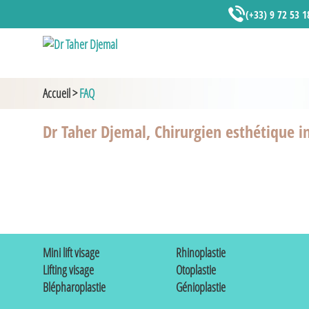
(+33) 9 72 53 1
Accueil
>
FAQ
Dr Taher Djemal, Chirurgien esthétique in
Mini lift visage
Rhinoplastie
Lifting visage
Otoplastie
Blépharoplastie
Génioplastie