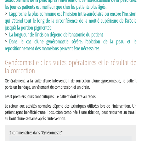
dédoublement de la peau après l’intervention. Le rétrécissement de la peau chez
les jeunes patients est meilleur que chez les patients plus âgés.
L’approche la plus commune est l’incision intra-auréolaire ou encore l’incision
qui s’étend tout le long de la circonférence de la moitié supérieure de l’aréole
jusqu’à la portion pigmentée.
La longueur de l’incision dépend de l’anatomie du patient
Dans le cas d’une gynécomastie sévère, l’ablation de la peau et le
repositionnement des mamelons peuvent être nécessaires.
Gynécomastie : les suites opératoires et le résultat de
la correction
Généralement, à la suite d’une intervention de correction d’une gynécomastie, le patient
porte un bandage, un vêtement de compression et un drain.
Les 3 premiers jours sont critiques. Le patient doit être au repos.
Le retour aux activités normales dépend des techniques utilisées lors de l’intervention. Un
patient ayant bénéficié d’une
liposuccion
combinée à une ablation, peut retourner au travail
au bout d’une semaine après l’intervention.
2 commentaires dans “Gynécomastie”