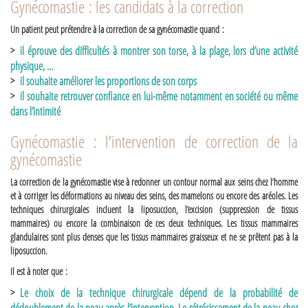
Gynécomastie : les candidats à la correction
Un patient peut prétendre à la correction de sa gynécomastie quand :
il éprouve des difficultés à montrer son torse, à la plage, lors d’une activité
physique, …
il souhaite améliorer les proportions de son corps
il souhaite retrouver confiance en lui-même notamment en société ou même
dans l’intimité
Gynécomastie : l’intervention de correction de la
gynécomastie
La correction de la gynécomastie vise à redonner un contour normal aux seins chez l’homme
et à corriger les déformations au niveau des seins, des mamelons ou encore des aréoles. Les
techniques chirurgicales incluent la liposuccion, l’excision (suppression de tissus
mammaires) ou encore la combinaison de ces deux techniques. Les tissus mammaires
glandulaires sont plus denses que les tissus mammaires graisseux et ne se prêtent pas à la
liposuccion.
Il est à noter que :
Le choix de la technique chirurgicale dépend de la probabilité de