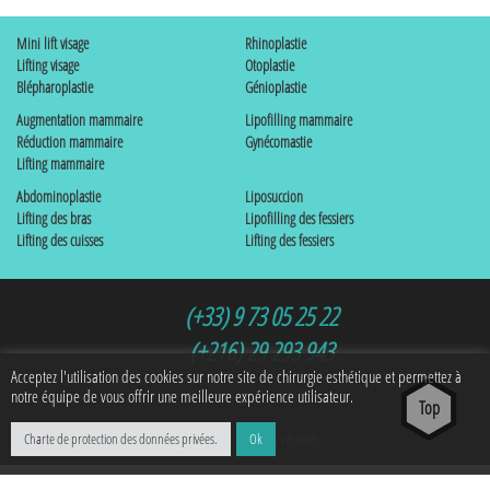
Mini lift visage
Rhinoplastie
Lifting visage
Otoplastie
Blépharoplastie
Génioplastie
Augmentation mammaire
Lipofilling mammaire
Réduction mammaire
Gynécomastie
Lifting mammaire
Abdominoplastie
Liposuccion
Lifting des bras
Lipofilling des fessiers
Lifting des cuisses
Lifting des fessiers
(+33) 9 73 05 25 22
(+216) 29 293 943
Acceptez l'utilisation des cookies sur notre site de chirurgie esthétique et permettez à
notre équipe de vous offrir une meilleure expérience utilisateur.
g+
Charte de protection des données privées.
© 2016| Tous droits réservés
Ok
Manage consent